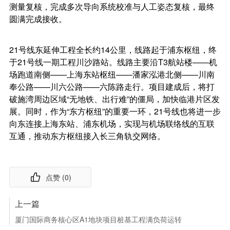
测量复核，完成多次导向系统校准与人工姿态复核，最终
圆满完成接收。
21号线东延伸工程全长约14公里，线路起于浦东枢纽，终
于21号线一期工程川沙路站。线路主要沿T3航站楼——机
场跑道南侧——上海东站枢纽——潘家泓港北侧——川南
奉公路——川六公路——六陈路走行。项目建成后，将打
破施湾周边区域“无地铁、出行难”的僵局，加快临港片区发
展。同时，作为“东方枢纽”的重要一环，21号线也将进一步
向东连接上海东站、浦东机场，实现与机场联络线的互联
互通，推动东方枢纽接入长三角轨交网络。
点赞 (
0
)
上一篇
厦门国际商务核心区A1地块项目桩基工程满负荷运转