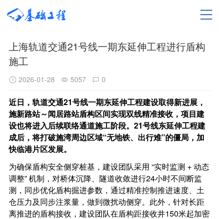
上海轨道交通21号线一期东延伸工程进行盾构
施工
2026-01-28
5057
0
近日，轨道交通21号线一期东延伸工程建设取得新进展，
施新路站～闻居路站盾构区间实现双线精准接收，项目建
设也将进入后续联络通道施工阶段。21号线东延伸工程建
成后，
将打破施湾周边区域“无地铁、出行难”的僵局
，
加
快临港片区发展
。
为确保盾构安全侧穿桩基，建设团队采用 “实时监测 + 动态
调整” 机制，对桥体沉降、隧道收敛进行24小时不间断监
测，同步优化盾构掘进参数，通过精准控制推进速度、土
仓压力及同步注浆量，做到微扰动侧穿。此外，针对长距
离推进的盾构接收，建设团队在盾构距接收井150米起加密