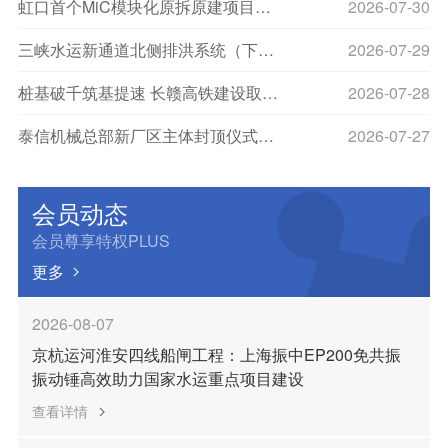
虹口首个MiC模块化原拆原建项目，打下第一桩
2026-07-30
三峡水运新通道北侧排洪系统（下游段）施工开挖硬质花岗岩基坑
2026-07-29
桩基破千筑基提速 长赣高铁建设取得关键性突破
2026-07-28
泰信机械总部新厂区主体封顶仪式圆满举行
2026-07-27
会员动态
会员尊享特权PLUS
更多
2026-08-07
京杭运河淮安四线船闸工程：上海振中EP200免共振
振动锤高效助力国家水运重点项目建设
查看详情