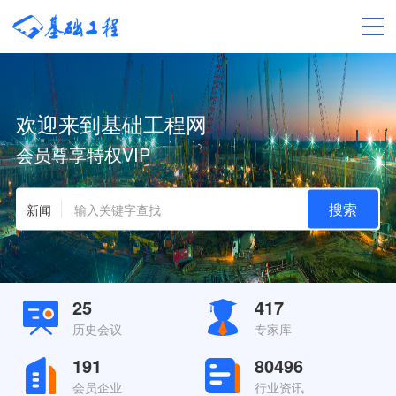
欢迎来到基础工程网
会员尊享特权VIP
搜索
新闻
25
417
历史会议
专家库
191
80496
会员企业
行业资讯