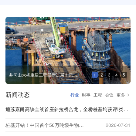
井冈山大桥重建工程最新进展！已完成全部主线桥梁桩基施工
1
2
3
4
5
当峰山1号隧道贯
新闻动态
行业
时事
工程
会议
更多
通苏嘉甬高铁全线首座斜拉桥合龙，全桥桩基均获评Ⅰ类优质桩基
桩基开钻！中国首个50万吨级生物质绿色醇油示范项目
2026-07-31