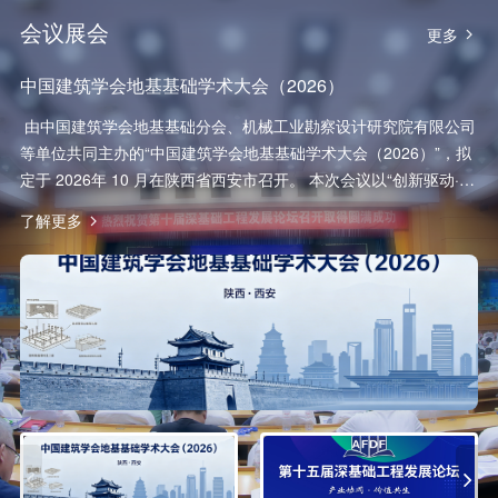
会议展会
更多
中国建筑学会地基基础学术大会（2026）
​ 由中国建筑学会地基基础分会、机械工业勘察设计研究院有限公司
等单位共同主办的“中国建筑学会地基基础学术大会（2026）”，拟
定于 2026年 10 月在陕西省西安市召开。 本次会议以“创新驱动·智
能赋能·韧性发展——推动岩土工程高质量转型”为主题，旨在搭建
了解更多
我国建筑地基基础工程领域教学、科研与工程实践的交流平台，期
待全国各地的专家学者相聚一堂，聚焦行业技术前沿与热点难点问
题，分享最新研究成果与工程实践经验，推动理论创新与产业升
级。共同促进我国建筑地基基础工程的理论创新和技术进步。