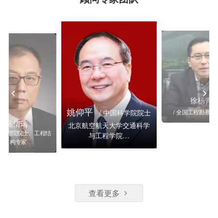
余虔
土工程所所长
汪成兵
/ 工学博士
/ 高级工程师
徐杨青
姚仰平
/ 中国科学院院士
/ 全国工程勘察
岳清瑞
北京航空航天大学交通科学
中国工程院院士、工程结
与工程学院…
构专家
查看更多