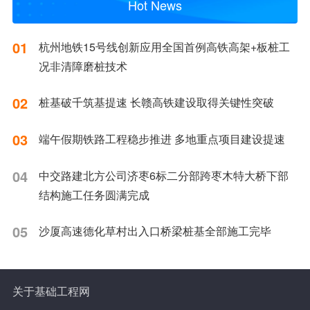
Hot News
01
杭州地铁15号线创新应用全国首例高铁高架+板桩工
况非清障磨桩技术
02
桩基破千筑基提速 长赣高铁建设取得关键性突破
03
端午假期铁路工程稳步推进 多地重点项目建设提速
04
中交路建北方公司济枣6标二分部跨枣木特大桥下部
结构施工任务圆满完成
05
沙厦高速德化草村出入口桥梁桩基全部施工完毕
关于基础工程网