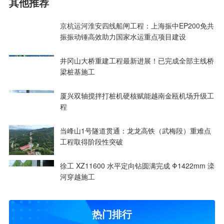
其他推荐
京杭运河淮安四线船闸工程：上海振中EP200免共
振振动锤高效助力国家水运重点项目建设
井冈山大桥重建工程最新进展！已完成全部主线桥
梁桩基施工
厦兴双轴搅拌打桩机硬核赋能越南金瓯机场升级工
程
当峰山1号隧道贯通：龙龙高铁（武梅段）重难点
工程取得阶段性突破
徐工 XZ11600 水平定向钻圆满完成 Φ1422mm 滦
河穿越施工
热门排行