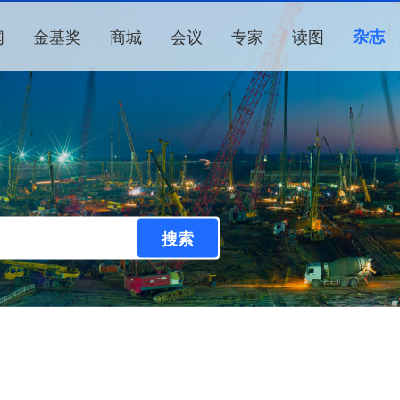
闻
金基奖
商城
会议
专家
读图
杂志
搜索