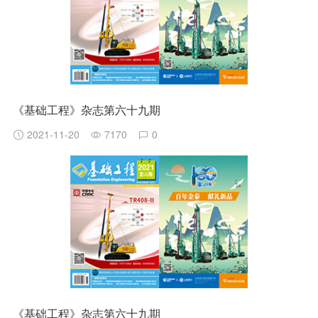
《基础工程》杂志第六十九期
2021-11-20
7170
0
《基础工程》杂志第六十九期