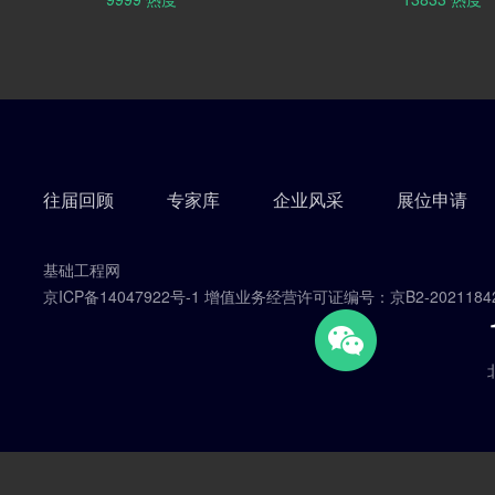
建筑安全与环境国家重点实验室联合主
报告、大会报
办，已先后于2011（威海）、2012（重
桩基工程领域
庆）、2013（西安）、2014（广州）、
技术。组委会
2015（杭州）、2016（北京）、
者、工程技术
2017（厦门）、2018（南昌）、
与，共同探讨
2019（无锡）、2020（济南）、
果和技术！ 
2021（太原）成功举办。经过十一年的
州，共襄盛会
持续交流，其论坛主题紧扣行业发展方
向、环节丰富多彩、规模逐年攀升，专业
往届回顾
专家库
企业风采
展位申请
化、市场化突出，堪称工程界、学术界每
年一度的高级论坛，是国内具有较大影响
力的深基础工程领域交流与合作的最佳平
台。 第十二届论坛将于2023年2月
基础工程网
24-26日在云南昆明举办，将围绕“协同发
京ICP备14047922号-1 增值业务经营许可证编号：京B2-2021184
展 行稳致远”的主题，延传“会议+展览
+交易”的方式，坚持深基础与地下空间工
程的产业链全链条发展，推动施工技术、
理论研究、装备制造、服务工程的深度整
合。届时，热忱欢迎本领域学界、业界的
同仁再聚首，共襄盛举！