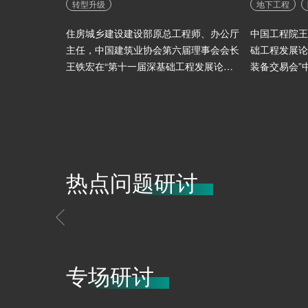
转型升级
地下工程
住房城乡建设建设部原总工程师、办公厅
中国工程院王
主任，中国建筑业协会第六届理事会会长
础工程发展论坛
王铁宏在“第十一届深基础工程发展论坛
装备交易会”
暨 2021 深基础工程技术装备交易会”中
报告！
的精彩分享！
城市地下空间暴雨灾害与防范
热点问题研讨
地下空间
各位行业大咖在“第十一届深基础工程发展论坛暨 20
程技术装备交易会”中的热点问题研讨！
专场研讨