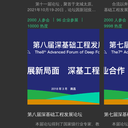
理论研究、装备制造、服务工程的深度整
第十一届论坛，聚首于龙城太原。
合流以奔，
合。届时，热忱欢迎本领域学界、业界的
2021年10月19-20日，论坛因新冠疫情
基础工程发展
同仁再聚首，共襄盛举！
影响历经两次延期又顺利召开。大会围
论坛定于202
2000 人参会
96 企业参展
2000 人参会
绕“产业联动 筑牢根基”的主题，邀请了深
际会展中心举
10000 热度
9998 热度
基础工程领域的知名专家学者作行业发展
引领发展”。
报告、大会报告、热点问题研讨、平行论
工程产业交流
坛专题报告、专场研讨及相关配套活动，
加快转型升级
论文集共收录89篇论文结集出版。大会
展，全国深基
的圆满召开，展现了深基础工程技术与装
称深交会）再
备行业人士严格防疫、抗疫、复产、复业
程发展论坛同
稳健发展的精神风貌。
向，聚焦深基
新技术、装备
全产业链，全
业的发展面貌
第八届深基础工程发展论坛
第七届深基
本届论坛得到了国家级行业专家、教
本届论坛旨