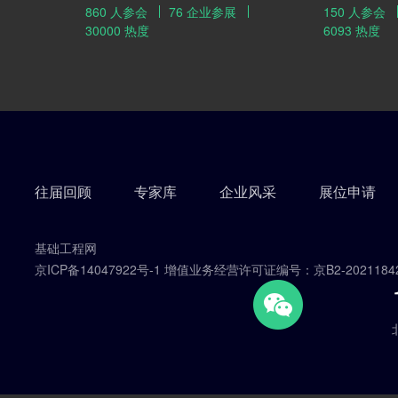
860 人参会
76 企业参展
150 人参会
业化等领域的焦点问题、技术创新发展的
构，进行具有
30000 热度
6093 热度
新成果，为大家献上了一场地基基础领域
和探讨，以实
饕鬄盛宴。时空的阻隔阻挡不了地基同仁
量、可持续发
们的热情，本次会议吸引了超过30000人
次的地基同道参与线上线下的交流，取得
圆满成功。
往届回顾
专家库
企业风采
展位申请
基础工程网
京ICP备14047922号-1 增值业务经营许可证编号：京B2-2021184