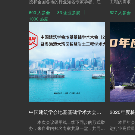
授和全国各地的行业知名专家学者、江西
工程的需求，
省住建厅领导和专家的积极参与，与会嘉
工、科研、生
600 人参会
33 企业参展
627 人参会
宾达600余人，参展企业也有30余家，现
产业合作进行
1000 热度
场达成签约意向客户高达百余家企业，本
精英亲临大会
届论坛与会代表井然有序的签到，有老朋
行业协同发展
友见面欣喜相拥，新朋友加入彼此交换名
片的雀跃，组委会秘书长孙金山先生帮忙
互相引见的愉快场景，这一切交汇成第八
深基础工程发展论坛的新篇章。
中国建筑学会地基基础学术大会（2020） 暨粤港澳大湾区智慧岩土工程学术大会
2020年度
本次会议采用线上线下同步的形式举
本届年会围绕
办，来自业内知名专家共聚一堂，共同探
进行业高质量
讨5G、大数据、人工智能时代和建筑工
发展脉搏，聚