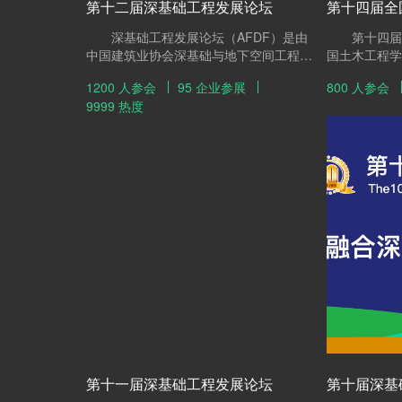
第十二届深基础工程发展论坛
第十四届全
深基础工程发展论坛（AFDF）是由
第十四届全
中国建筑业协会深基础与地下空间工程分
国土木工程学
会、中国工程机械学会桩工机械分会及中
中国工程建设
1200 人参会
95 企业参展
800 人参会
国土木工程学会土力学及岩土工程分会、
员会主办，福
9999 热度
建筑安全与环境国家重点实验室联合主
任公司、建华
办，已先后于2011（威海）、2012（重
《基础工程》
庆）、2013（西安）、2014（广州）、
家单位积极协
2015（杭州）、2016（北京）、
支持。会议以
2017（厦门）、2018（南昌）、
题，将对我国
2019（无锡）、2020（济南）、
研究成果、实
2021（太原）成功举办。经过十一年的
热点问题和桩
持续交流，其论坛主题紧扣行业发展方
等进行广泛的
向、环节丰富多彩、规模逐年攀升，专业
化、市场化突出，堪称工程界、学术界每
年一度的高级论坛，是国内具有较大影响
力的深基础工程领域交流与合作的最佳平
台。 第十二届论坛将于2023年2月
24-26日在云南昆明举办，将围绕“协同发
展 行稳致远”的主题，延传“会议+展览
+交易”的方式，坚持深基础与地下空间工
第十一届深基础工程发展论坛
程的产业链全链条发展，推动施工技术、