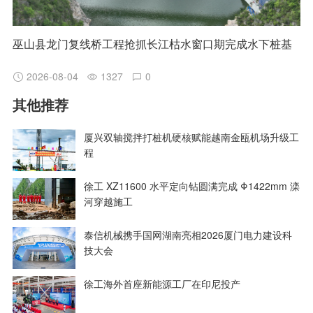
巫山县龙门复线桥工程抢抓长江枯水窗口期完成水下桩基
2026-08-04
1327
0
其他推荐
厦兴双轴搅拌打桩机硬核赋能越南金瓯机场升级工
程
徐工 XZ11600 水平定向钻圆满完成 Φ1422mm 滦
河穿越施工
泰信机械携手国网湖南亮相2026厦门电力建设科
技大会
徐工海外首座新能源工厂在印尼投产