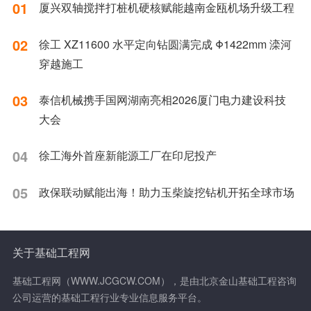
01
厦兴双轴搅拌打桩机硬核赋能越南金瓯机场升级工程
02
徐工 XZ11600 水平定向钻圆满完成 Φ1422mm 滦河
穿越施工
03
泰信机械携手国网湖南亮相2026厦门电力建设科技
大会
04
徐工海外首座新能源工厂在印尼投产
05
政保联动赋能出海！助力玉柴旋挖钻机开拓全球市场
关于基础工程网
基础工程网（WWW.JCGCW.COM），是由北京金山基础工程咨询
公司运营的基础工程行业专业信息服务平台。