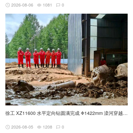
2026-08-06
1081
0
徐工 XZ11600 水平定向钻圆满完成 Φ1422mm 滦河穿越施工
2026-08-05
1208
0