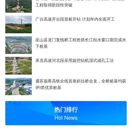
工程取得阶段性突破
广台高速开台段首桩开钻 计划年内全面开工
巫山县龙门复线桥工程抢抓长江枯水窗口期完成水
下桩基
承克高速河北段采用旋挖钻机湿式成孔工法
通苏嘉甬高铁全线首座斜拉桥合龙，全桥桩基均获
评Ⅰ类优质桩基
热门排行
Hot News