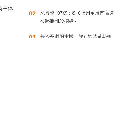
场主体
02
总投资107亿：S10扬州至淮南高速
公路滁州段招标~
03
长沙至浏阳市域（郊）铁路黄花机
场至浏阳段工程开始招标
04
38亿：长沙市轨道交通4号线北延工
易系统。
程土建施工项目招标
递交至
05
上海轨道交通19号线开始招标
标公共服
公室）》