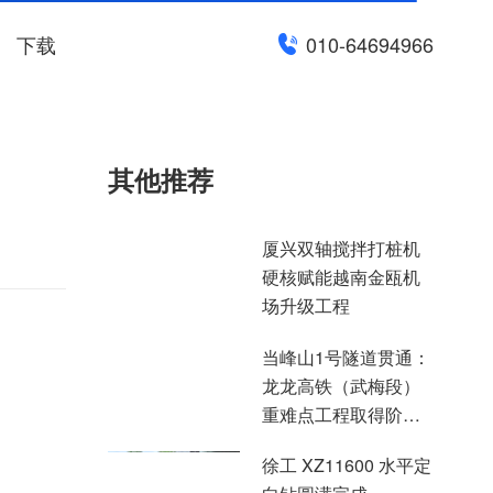
下载
010-64694966
其他推荐
厦兴双轴搅拌打桩机
硬核赋能越南金瓯机
场升级工程
当峰山1号隧道贯通：
龙龙高铁（武梅段）
重难点工程取得阶段
性突破
徐工 XZ11600 水平定