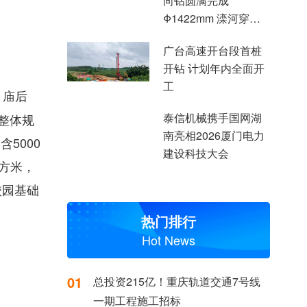
向钻圆满完成
Φ1422mm 滦河穿越
施工
广台高速开台段首桩
开钻 计划年内全面开
工
、庙后
泰信机械携手国网湖
、整体规
南亮相2026厦门电力
5000
建设科技大会
平方米，
校园基础
热门排行
Hot News
01
总投资215亿！重庆轨道交通7号线
一期工程施工招标