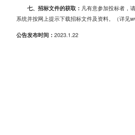
凡有意参加投标者，请于
七、招标文件的获取：
系统并按网上提示下载招标文件及资料。（详见www.h
2023.1.22
公告发布时间：
2024年02月27日9时00分
递交文件截止时间：
加密电子投标文件须在投标
递交投标文件地点：
加密电子投标文件逾期上传，招标人不予受理。多
河南省公共资源交易中心门卫室门口。
本次招标公告同时在《河南省政府采购网
来源：
务平台》、《中国电子招标投标公共服务平台》
上发布。