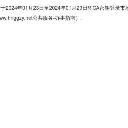
2024年01月23日至2024年01月29日凭CA密钥登录市
nggzy.net公共服务-办事指南）。
文件递交的截止时间前上传至河南省公共资源交易中心交
媒体演示U盘于投标截止时间（开标时间）前派专人现场
》、《河南省公共资源交易中心》、《河南省电子招标投
、《郑州航空工业管理学院国有资产管理处（招标管理办