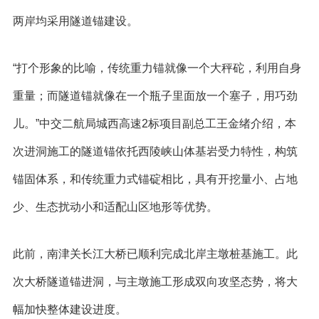
两岸均采用隧道锚建设。
“打个形象的比喻，传统重力锚就像一个大秤砣，利用自身
重量；而隧道锚就像在一个瓶子里面放一个塞子，用巧劲
儿。”中交二航局城西高速2标项目副总工王金绪介绍，本
次进洞施工的隧道锚依托西陵峡山体基岩受力特性，构筑
锚固体系，和传统重力式锚碇相比，具有开挖量小、占地
少、生态扰动小和适配山区地形等优势。
此前，南津关长江大桥已顺利完成北岸主墩桩基施工。此
次大桥隧道锚进洞，与主墩施工形成双向攻坚态势，将大
幅加快整体建设进度。