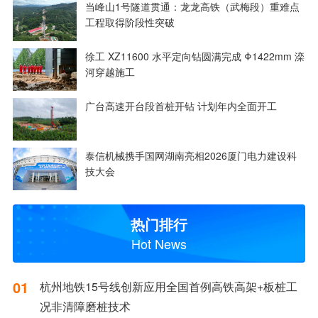
当峰山1号隧道贯通：龙龙高铁（武梅段）重难点
工程取得阶段性突破
徐工 XZ11600 水平定向钻圆满完成 Φ1422mm 滦
河穿越施工
广台高速开台段首桩开钻 计划年内全面开工
泰信机械携手国网湖南亮相2026厦门电力建设科
技大会
热门排行
Hot News
01
杭州地铁15号线创新应用全国首例高铁高架+板桩工
况非清障磨桩技术