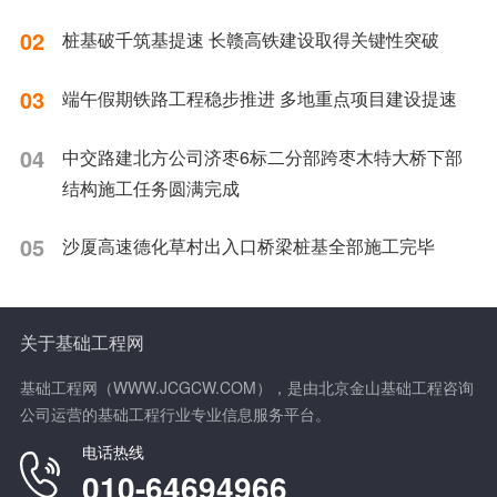
02
桩基破千筑基提速 长赣高铁建设取得关键性突破
03
端午假期铁路工程稳步推进 多地重点项目建设提速
04
中交路建北方公司济枣6标二分部跨枣木特大桥下部
结构施工任务圆满完成
05
沙厦高速德化草村出入口桥梁桩基全部施工完毕
关于基础工程网
基础工程网（WWW.JCGCW.COM），是由北京金山基础工程咨询
公司运营的基础工程行业专业信息服务平台。
电话热线
010-64694966