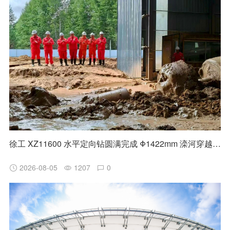
徐工 XZ11600 水平定向钻圆满完成 Φ1422mm 滦河穿越施工
2026-08-05
1207
0