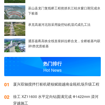
巫山县龙门复线桥工程抢抓长江枯水窗口期完成水
下桩基
承克高速河北段采用旋挖钻机湿式成孔工法
通苏嘉甬高铁全线首座斜拉桥合龙，全桥桩基均获
评Ⅰ类优质桩基
热门排行
Hot News
01
厦兴双轴搅拌打桩机硬核赋能越南金瓯机场升级工程
02
徐工 XZ11600 水平定向钻圆满完成 Φ1422mm 滦河
穿越施工