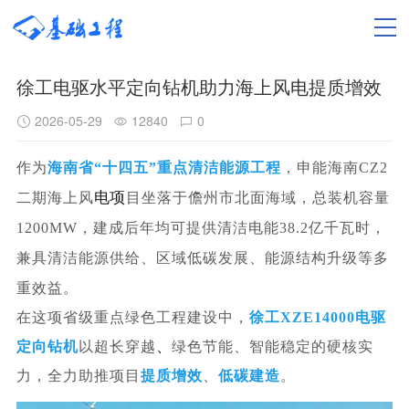
徐工电驱水平定向钻机助力海上风电提质增效
2026-05-29
12840
0
作为
海南省“十四五”重点清洁能源工程
，
申能海南CZ2
电项
二期海上风
目坐落于儋州市北面
海域，总
装机容
量
1200M
W，
建成后年均
可提供
清洁电能38.2亿千瓦时，
兼具清洁能源供给
、区域低碳发展、能源结构升级等多
重效益。
在
这
项省级
重
点绿
色工程建设中，
徐
工XZE14000电驱
、
定向钻机
以超长
穿
越
绿色节能、智能稳定的硬核实
力，全力助推项目
提质
增
效
、
低碳建造
。