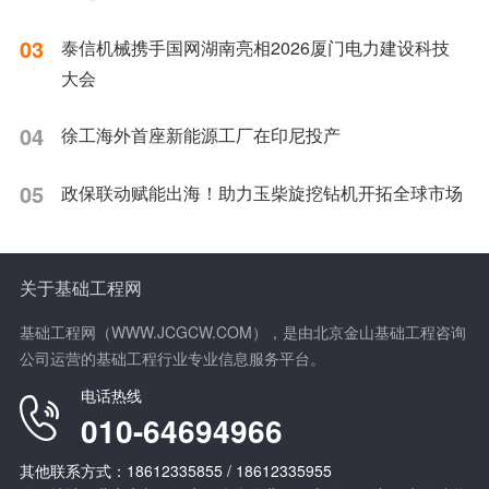
03
泰信机械携手国网湖南亮相2026厦门电力建设科技
大会
04
徐工海外首座新能源工厂在印尼投产
05
政保联动赋能出海！助力玉柴旋挖钻机开拓全球市场
关于基础工程网
基础工程网（WWW.JCGCW.COM），是由北京金山基础工程咨询
公司运营的基础工程行业专业信息服务平台。
电话热线
010-64694966
其他联系方式：18612335855 / 18612335955