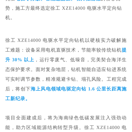
势，
施工方最终选定徐工 XZE14000 电驱水平定向钻
机。
徐工 XZE14000 电
驱水平定向钻机以
硬核实
力破解施
工难题：设备采用电机直
驱技术，节能率较传统钻机
提
升 30% 以上
，运行零废气、低噪音，完美契合海洋生
态保护要求。面对复杂
地层，钻机智能自适
应钻进系统
可实时调节参数，精准规避卡钻、塌孔风险。工程完成
后，
将创下
海上风
电领域电驱定
向
钻 1.6 公里长距离施
工新纪录。
项目全面建成后，将为海南绿色低碳发展注入强劲动
能，助力区域能源结构转型升级。徐工 XZE14000 电