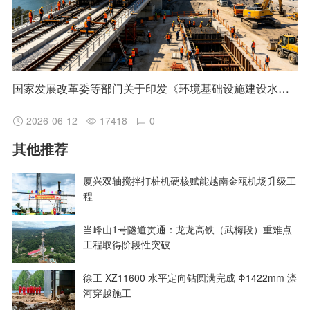
国家发展改革委等部门关于印发《环境基础设施建设水平提升行动（2023—2025年）》的通知 发改环资〔2023〕1046号
2026-06-12
17418
0
其他推荐
厦兴双轴搅拌打桩机硬核赋能越南金瓯机场升级工
程
当峰山1号隧道贯通：龙龙高铁（武梅段）重难点
工程取得阶段性突破
徐工 XZ11600 水平定向钻圆满完成 Φ1422mm 滦
河穿越施工