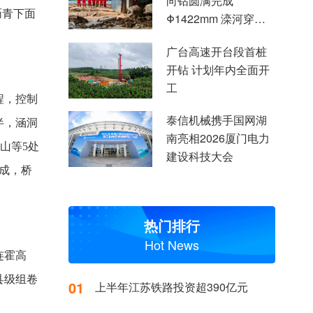
向钻圆满完成
沥青下面
Φ1422mm 滦河穿越
施工
广台高速开台段首桩
开钻 计划年内全面开
工
程，控制
泰信机械携手国网湖
半，涵洞
南亮相2026厦门电力
山等5处
建设科技大会
成，桥
热门排行
Hot News
连霍高
县级组卷
01
上半年江苏铁路投资超390亿元