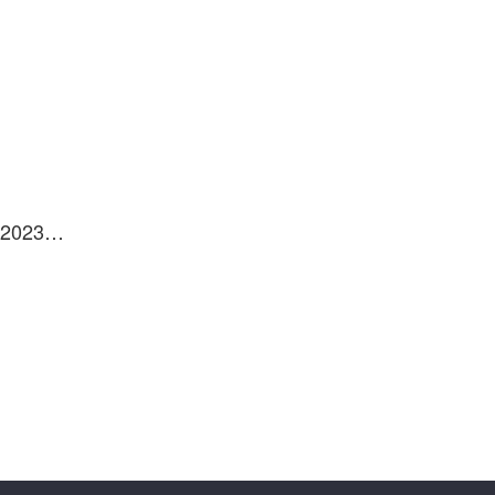
国家发展改革委等部门关于印发《环境基础设施建设水平提升行动（2023—2025年）》的通知 发改环资〔2023〕1046号