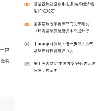
02
基础设施建设稳步推进 筑牢经济稳
增长“压舱石”
03
国家发展改革委等部门关于印发
《环境基础设施建设水平提升行动
（2023—2025年）》的通知 发改环
04
中国国家能源局：进一步加大油气
资〔2023〕1046号
一篇
基础设施投资建设力度
展金奖
05
冻土灾害防治“中国方案”获日内瓦国
际发明展金奖