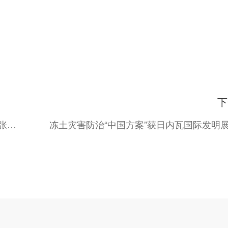
下
中国2025年新增电力规模堪比德国总和,能源扩张势不可挡
冻土灾害防治“中国方案”获日内瓦国际发明