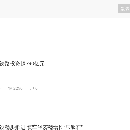
发表
铁路投资超390亿元
0
2250
0
设稳步推进 筑牢经济稳增长“压舱石”