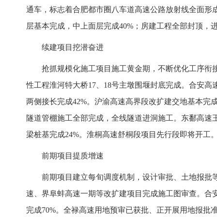
通车，标志着合肥都市圈八车道高速公路放射线全面形成
层基本完成，中上面层完成40%；房建工程全部封顶，
续建项目挖潜奋进
抢抓规模化施工项目施工黄金期，不断优化工序衔
性工程淮河特大桥17、18号主墩围堰封底完成。合安
两侧接长完成42%。沪渝高速高界段改扩建交地基本完
隧道管棚施工全部完成，全线隧道进洞施工。东鄱高速
梁桩基完成24%。淮桐高速舒桐段项目先行段即将开工
前期项目提质增速
前期项目建立每旬调度机制，设计审批、土地报批
速、界阜蚌高速一期等改扩建项目完成施工图审查。合
完成70%。全禄高速用地预审已获批、正开展用地报批