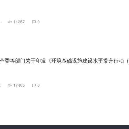
8
11257
0
2
17485
0