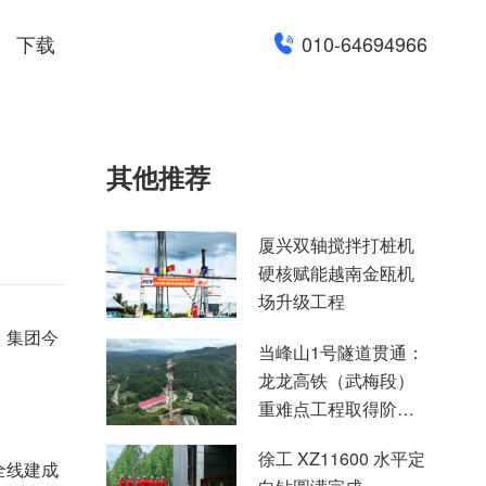
下载
010-64694966
其他推荐
厦兴双轴搅拌打桩机
硬核赋能越南金瓯机
场升级工程
，集团今
当峰山1号隧道贯通：
龙龙高铁（武梅段）
重难点工程取得阶段
性突破
徐工 XZ11600 水平定
全线建成