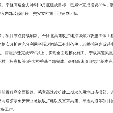
。宁旌高速全力冲刺10月底建成目标，已累计完成投资80%，
进入内部装修阶段；交安立柱施工已完成90%。
接，项目节点持续刷新。合徐北高速改扩建持续聚力攻坚主体工
高速桐安改扩建充分利用半幅封闭施工有利条件，老桥拆除完成过
成、房屋拆迁完成95%以上，实现全面规模化施工。宁枞高速凤凰
王村、柘家板等5座大桥桩基全部完成。亳郸高速项目交地基本完
。
等前置程序全面提速。芜宣高速改扩建二期永久用地出省报部。
安高速凉亭至安庆互通段改扩建以及宣东高速、阜遂高速等项目
准备工作。