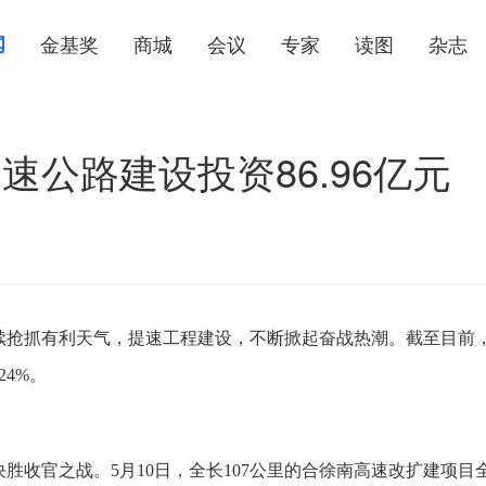
闻
金基奖
商城
会议
专家
读图
杂志
公路建设投资86.96亿元
续抢抓有利天气，提速工程建设，不断掀起奋战热潮。截至目前
24%。
胜收官之战。5月10日，全长107公里的合徐南高速改扩建项目