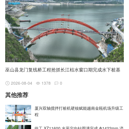
巫山县龙门复线桥工程抢抓长江枯水窗口期完成水下桩基
2026-08-04
1378
0
其他推荐
厦兴双轴搅拌打桩机硬核赋能越南金瓯机场升级工
程
徐工 XZ11600 水平定向钻圆满完成 Φ1422mm 滦