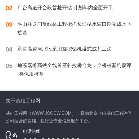
02
广台高速开台段首桩开钻 计划年内全面开工
03
巫山县龙门复线桥工程抢抓长江枯水窗口期完成水下
桩基
04
承克高速河北段采用旋挖钻机湿式成孔工法
05
通苏嘉甬高铁全线首座斜拉桥合龙，全桥桩基均获评
Ⅰ类优质桩基
关于基础工程网
基础工程网（WWW.JCGCW.COM），是由北京金山基础工程咨询
公司运营的基础工程行业专业信息服务平台。
电话热线