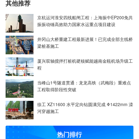
其他推荐
京杭运河淮安四线船闸工程：上海振中EP200免共
振振动锤高效助力国家水运重点项目建设
井冈山大桥重建工程最新进展！已完成全部主线桥
梁桩基施工
厦兴双轴搅拌打桩机硬核赋能越南金瓯机场升级工
程
当峰山1号隧道贯通：龙龙高铁（武梅段）重难点
工程取得阶段性突破
徐工 XZ11600 水平定向钻圆满完成 Φ1422mm 滦
河穿越施工
热门排行