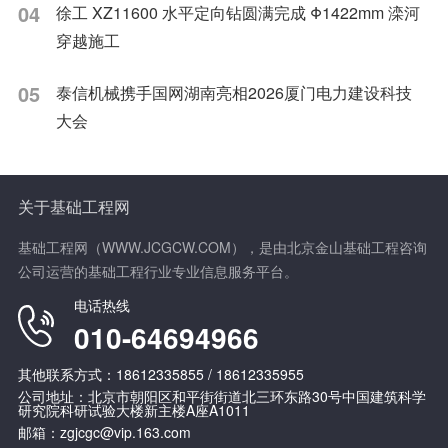
04
徐工 XZ11600 水平定向钻圆满完成 Φ1422mm 滦河
穿越施工
05
泰信机械携手国网湖南亮相2026厦门电力建设科技
大会
关于基础工程网
基础工程网（WWW.JCGCW.COM），是由北京金山基础工程咨询
公司运营的基础工程行业专业信息服务平台。
电话热线
010-64694966
其他联系方式：18612335855 / 18612335955
公司地址：北京市朝阳区和平街街道北三环东路30号中国建筑科学
研究院科研试验大楼新主楼A座A1011
邮箱：zgjcgc@vip.163.com