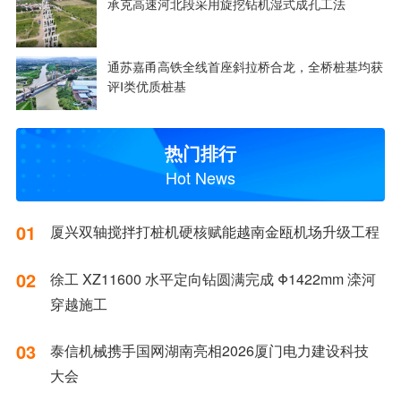
承克高速河北段采用旋挖钻机湿式成孔工法
通苏嘉甬高铁全线首座斜拉桥合龙，全桥桩基均获
评Ⅰ类优质桩基
热门排行
Hot News
01
厦兴双轴搅拌打桩机硬核赋能越南金瓯机场升级工程
02
徐工 XZ11600 水平定向钻圆满完成 Φ1422mm 滦河
穿越施工
03
泰信机械携手国网湖南亮相2026厦门电力建设科技
大会