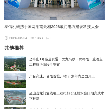
泰信机械携手国网湖南亮相2026厦门电力建设科技大会
2026-08-04
1363
0
其他推荐
当峰山1号隧道贯通：龙龙高铁（武梅段）重难点
工程取得阶段性突破
广台高速开台段首桩开钻 计划年内全面开工
巫山县龙门复线桥工程抢抓长江枯水窗口期完成水
下桩基