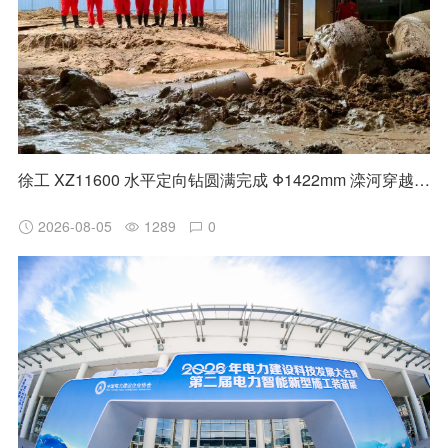
徐工 XZ11600 水平定向钻圆满完成 Φ1422mm 滦河穿越施工
2026-08-05
1289
0