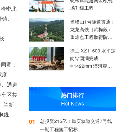
硬核赋能越南金瓯机
0哈密北
场升级工程
岭镇、
当峰山1号隧道贯通：
龙龙高铁（武梅段）
重难点工程取得阶段
全长
性突破
徐工 XZ11600 水平定
向钻圆满完成
基同宽，
Φ1422mm 滦河穿越
施工
宽度
道、通道
停车区共
热门排行
Hot News
、兰新
电线
01
总投资215亿！重庆轨道交通7号线
一期工程施工招标