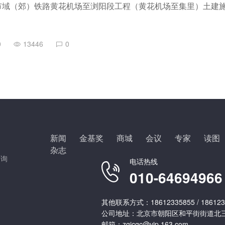
市域（郊）铁路黄花机场至浏阳段工程（黄花机场至集里）土建
0
13446
0
新闻
金基奖
商城
会议
专家
读图
杂志
咨询
电话热线
010-64694966
其他联系方式：18612335855 / 186123
公司地址：北京市朝阳区和平街街道北三
邮箱：zgjcgc@vip.163.com