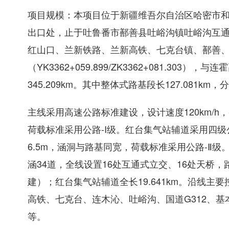
项目规模：本项目位于新疆维吾尔自治区哈密市和
出口处，止于吐鲁番市鄯善县吐峪沟镇吐峪沟互通。
红山口、兰新铁路、兰新高铁、七克台镇、鄯善
（YK3362+059.899/ZK3362+081.3
345.209km。其中整体式路基段长127.081km，
主线采用高速公路标准建设，设计速度120km/h，
荷载标准采用公路-I级。红台集气站辅道采用四级公
6.5m，涵洞与路基同宽，荷载标准采用公路-Ⅱ级
涵34道，全线设置16处互通式立交、16处天桥
建）；红台集气站辅道全长19.641km。沿线
高铁、七克台、连木沁、吐峪沟、国道G312、
等。