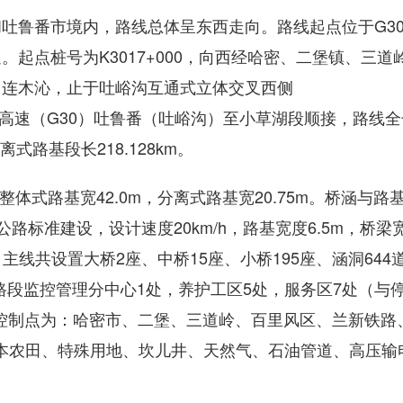
吐鲁番市境内，路线总体呈东西走向。路线起点位于G3
起点桩号为K3017+000，向西经哈密、二堡镇、三道
、连木沁，止于吐峪沟互通式立体交叉西侧
03），与连霍高速（G30）吐鲁番（吐峪沟）至小草湖段顺接，路线
分离式路基段长218.128km。
整体式路基宽42.0m，分离式路基宽20.75m。桥涵与路
路标准建设，设计速度20km/h，路基宽度6.5m，桥梁
。主线共设置大桥2座、中桥15座、小桥195座、涵洞644
，路段监控管理分中心1处，养护工区5处，服务区7处（与
主要控制点为：哈密市、二堡、三道岭、百里风区、兰新铁路
基本农田、特殊用地、坎儿井、天然气、石油管道、高压输