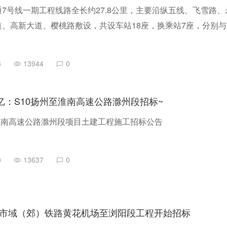
7号线一期工程线路全长约27.8公里，主要沿纵五线、飞雪路、
、高新大道、樱桃路敷设，共设车站18座，换乘站7座，分别与
线、27号线、永川线、19号线及既有1号线换乘；一期工程全线
里，最大站间距约2.9公里，最小站间距约0.7公里。
8
13944
0
7亿：S10扬州至淮南高速公路滁州段招标~
淮南高速公路滁州段项目土建工程施工招标公告
0
13637
0
市域（郊）铁路黄花机场至浏阳段工程开始招标