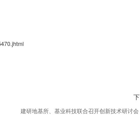
5470.jhtml
下