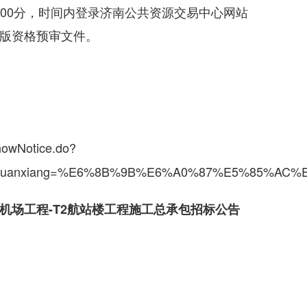
日17时00分，时间内登录济南公共资源交易中心网站
”下载ztb版资格预审文件。
showNotice.do?
9&xuanxiang=%E6%8B%9B%E6%A0%87%E5%85%AC%E
机场工程-T2航站楼工程施工总承包招标公告