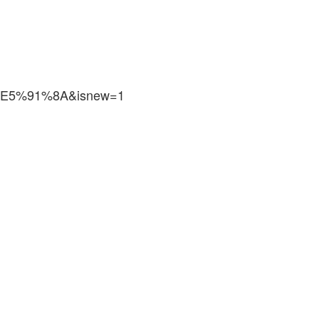
5%91%8A&isnew=1‍