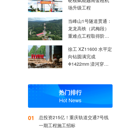
硬核赋能越南金瓯机
场升级工程
当峰山1号隧道贯通：
龙龙高铁（武梅段）
重难点工程取得阶段
性突破
徐工 XZ11600 水平定
向钻圆满完成
Φ1422mm 滦河穿越
施工
热门排行
Hot News
01
总投资215亿！重庆轨道交通7号线
一期工程施工招标