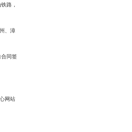
汕铁路，
漳州、漳
自合同签
中心网站