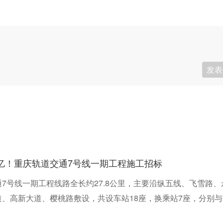
发表
5亿！重庆轨道交通7号线一期工程施工招标
7号线一期工程线路全长约27.8公里，主要沿纵五线、飞雪路、
、高新大道、樱桃路敷设，共设车站18座，换乘站7座，分别与
线、27号线、永川线、19号线及既有1号线换乘；一期工程全线