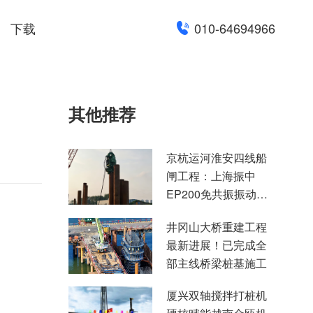
下载
010-64694966
其他推荐
京杭运河淮安四线船
闸工程：上海振中
EP200免共振振动锤
高效助力国家水运重
井冈山大桥重建工程
点项目建设
最新进展！已完成全
部主线桥梁桩基施工
厦兴双轴搅拌打桩机