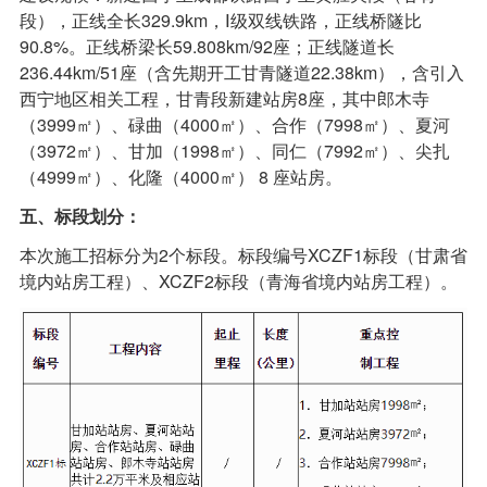
段），正线全长329.9km，Ⅰ级双线铁路，正线桥隧比
90.8%。正线桥梁长59.808km/92座；正线隧道长
236.44km/51座（含先期开工甘青隧道22.38km），含引入
西宁地区相关工程，甘青段新建站房8座，其中郎木寺
（3999㎡）、碌曲（4000㎡）、合作（7998㎡）、夏河
（3972㎡）、甘加（1998㎡）、同仁（7992㎡）、尖扎
（4999㎡）、化隆（4000㎡） 8 座站房。
五、标段划分：
本次施工招标分为2个标段。标段编号XCZF1标段（甘肃省
境内站房工程）、XCZF2标段（青海省境内站房工程）。