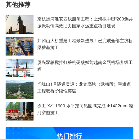
其他推荐
京杭运河淮安四线船闸工程：上海振中EP200免共
振振动锤高效助力国家水运重点项目建设
井冈山大桥重建工程最新进展！已完成全部主线桥
梁桩基施工
厦兴双轴搅拌打桩机硬核赋能越南金瓯机场升级工
程
当峰山1号隧道贯通：龙龙高铁（武梅段）重难点
工程取得阶段性突破
徐工 XZ11600 水平定向钻圆满完成 Φ1422mm 滦
河穿越施工
热门排行