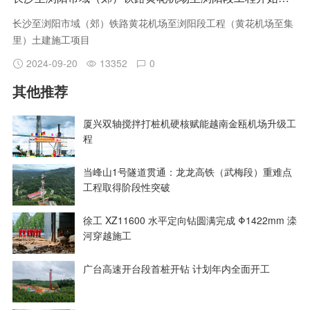
长沙至浏阳市域（郊）铁路黄花机场至浏阳段工程（黄花机场至集
里）土建施工项目
2024-09-20
13352
0
其他推荐
厦兴双轴搅拌打桩机硬核赋能越南金瓯机场升级工
程
当峰山1号隧道贯通：龙龙高铁（武梅段）重难点
工程取得阶段性突破
徐工 XZ11600 水平定向钻圆满完成 Φ1422mm 滦
河穿越施工
广台高速开台段首桩开钻 计划年内全面开工