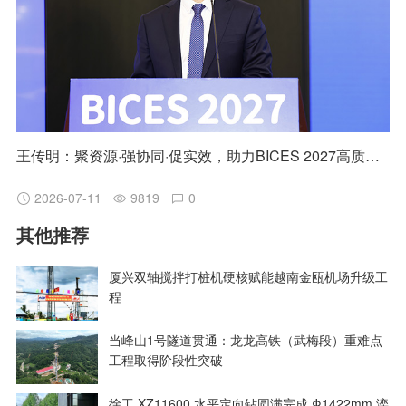
王传明：聚资源·强协同·促实效，助力BICES 2027高质量发展
2026-07-11
9819
0
其他推荐
厦兴双轴搅拌打桩机硬核赋能越南金瓯机场升级工
程
当峰山1号隧道贯通：龙龙高铁（武梅段）重难点
工程取得阶段性突破
徐工 XZ11600 水平定向钻圆满完成 Φ1422mm 滦