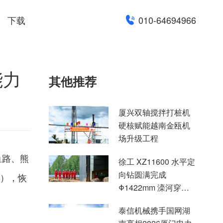
下载
010-64694966
能力
其他推荐
厦兴双轴搅拌打桩机
硬核赋能越南金瓯机
场升级工程
鱼路、熊
徐工 XZ11600 水平定
向钻圆满完成
座），恢
Φ1422mm 滦河穿越
施工
泰信机械携手国网湖