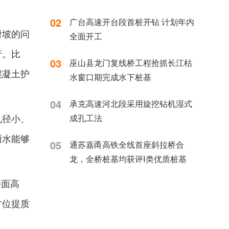
02
广台高速开台段首桩开钻 计划年内
滑坡的问
全面开工
行。比
03
巫山县龙门复线桥工程抢抓长江枯
混凝土护
水窗口期完成水下桩基
04
承克高速河北段采用旋挖钻机湿式
成孔工法
孔径小、
雨水能够
05
通苏嘉甬高铁全线首座斜拉桥合
龙，全桥桩基均获评Ⅰ类优质桩基
桥面高
方位提质