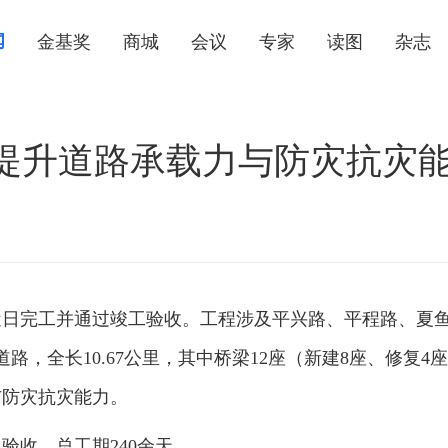
闻
金基奖
商城
会议
专家
读图
杂志
提升道路承载力与防灾抗灾
近日完工并通过竣工验收。工程涉及平兴路、平程路、夏
，全长10.67公里，其中桥梁12座（新建8座、修复4
与防灾抗灾能力。
竣工验收，总工期240余天。