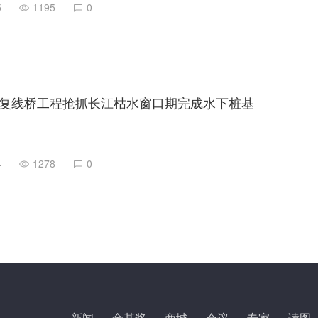
5
1195
0
复线桥工程抢抓长江枯水窗口期完成水下桩基
4
1278
0
新闻
金基奖
商城
会议
专家
读图