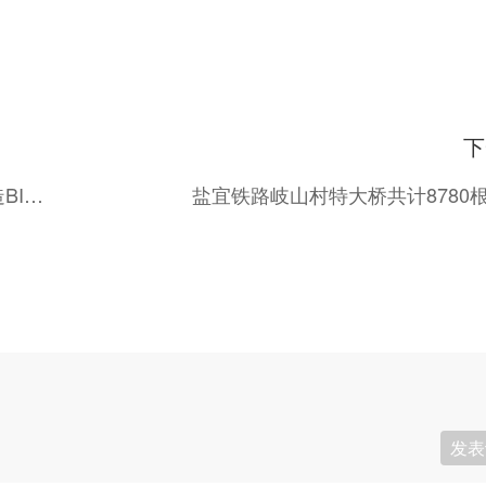
下
厦门未来产业科技园滨海淤泥地质桩基施工打造BIM+智慧工地一体化平台
盐宜铁路岐山村特大桥共计8780
发表