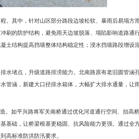
过程。其中，针对山区部分路段边坡松软、暴雨后易塌方
耐冲刷的防护结构，避免雨天边坡脱落、塌陷影响道路通
混凝土结构提高挡墙整体结构稳定性；浸水挡墙路段增设
处排水堵点，升级道路排涝能力。北南路原有老旧圆管涵
排水管涵，新建大口径排水箱体，大幅扩大排水通量，让
准改造。如平兴路将军关南桥通过优化河道通行空间、抬高
桩基基础，让桥梁根基更稳固、抗风险能力更强。通过全
达到高标准防洪防汛要求。