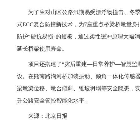
为了应对山区公路汛期易受漂浮物撞击、冬
式ECC复合防撞新技术，为7座重点桥梁桥墩量身
防护“硬抗易损”的短板，通过柔性缓冲原理大幅
延长桥梁使用寿命。
项目还搭建了“灾后重建—日常养护—智慧监
设。在熊南路泃河桥加装振动、倾角一体化传感器
梁墩梁位移、墩台倾斜、锥坡坍塌等安全隐患，
升公路安全管控智能化水平。
来源：北京日报