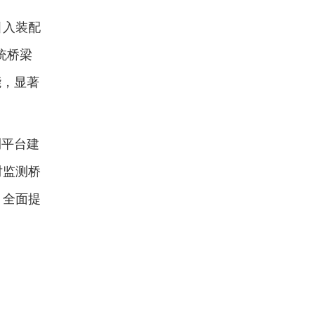
引入装配
统桥梁
能，显著
测平台建
时监测桥
，全面提