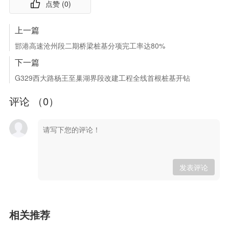
点赞 (
0
)
上一篇
邯港高速沧州段二期桥梁桩基分项完工率达80%
下一篇
G329西大路杨王至巢湖界段改建工程全线首根桩基开钻
评论 （
0
）
发表评论
相关推荐