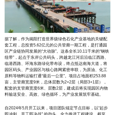
据了解，作为揭阳打造世界级绿色石化产业基地的关键配
套工程，总投资5.62亿元的公共管廊一期工程，是打通园
区产业链协同发展的“大动脉”。这条全长10.11千米的“钢铁
纽带”，起点于东岸公共码头，跨越龙江河后沿临江西路、
临港西路、环海东路绿化带布设，终点抵达南海大道，将
园区码头、产业园区与核心路网紧密串联，为原油、化工
原料等物料运输打通“最后一公里”。项目占地面积253.88
亩，主管廊宽度9米，总体层数为2+2层（局部3+1层），
配套的支管廊宽度6米、层数2层，建成后将实现园区内物
料输送安全、高效、绿色循环，为产业发展筑牢基础。
自2024年5月开工以来，项目团队锚定节点目标，以“起步
即冲刺、开工即决战” 的劲头，全力推进工程建设。截至