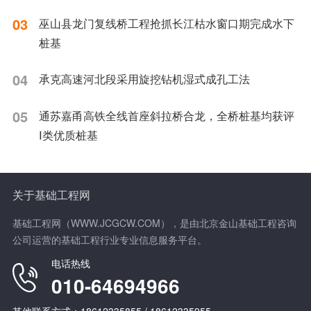
03
巫山县龙门复线桥工程抢抓长江枯水窗口期完成水下
桩基
04
承克高速河北段采用旋挖钻机湿式成孔工法
05
通苏嘉甬高铁全线首座斜拉桥合龙，全桥桩基均获评
Ⅰ类优质桩基
关于基础工程网
基础工程网（WWW.JCGCW.COM），是由北京金山基础工程咨询
公司运营的基础工程行业专业信息服务平台。
电话热线
010-64694966