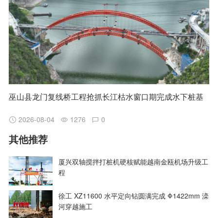
巫山县龙门复线桥工程抢抓长江枯水窗口期完成水下桩基
2026-08-04
1276
0
其他推荐
厦兴双轴搅拌打桩机硬核赋能越南金瓯机场升级工
程
徐工 XZ11600 水平定向钻圆满完成 Φ1422mm 滦
河穿越施工