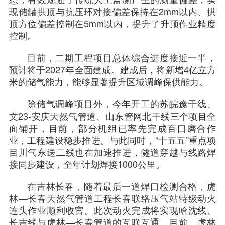
现储罐拱顶与抗压环对接偏差保持在2mm以内、拱
顶方位偏差控制在5mm以内，提升了升顶作业精度
控制。
目前，二期工程项目总体综合进度接近一半，
预计将于2027年全面建成。建成后，将新增4亿立方
米的储气能力，能够显著提升区域调峰保供能力。
除储气调峰项目外，今年开工的苏皖豫干线、
文23-安庆天然气管道、山东管网北干线三个项目全
面铺开，目前，部分机组已率先完成百口磨合作
业，工程建设稳步推进。与此同时，“十五五”重点项
目川气东送二线也在加速推进，隧道穿越与线路焊
接同步建设，全年计划焊接1000公里。
在吉林长春，随着最后一道焊口检测合格，虎
林—长春天然气管道工程长春联络压气站特级动火
连头作业顺利收官。此次动火完成将实现哈沈线、
长吉线与虎林—长春管道的互联互通。目前，虎林