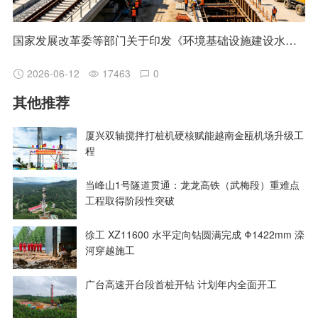
国家发展改革委等部门关于印发《环境基础设施建设水平提升行动（2023—2025年）》的通知 发改环资〔2023〕1046号
2026-06-12
17463
0
其他推荐
厦兴双轴搅拌打桩机硬核赋能越南金瓯机场升级工
程
当峰山1号隧道贯通：龙龙高铁（武梅段）重难点
工程取得阶段性突破
徐工 XZ11600 水平定向钻圆满完成 Φ1422mm 滦
河穿越施工
广台高速开台段首桩开钻 计划年内全面开工