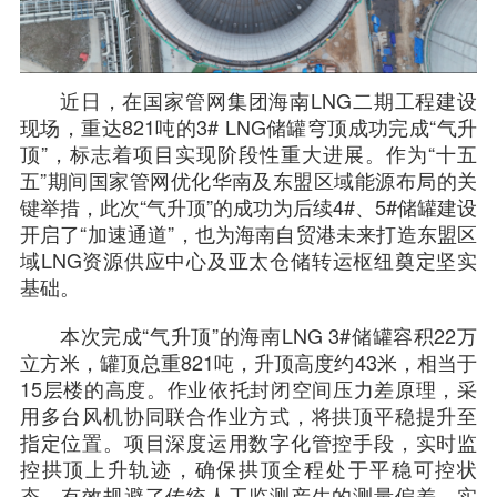
近日，在国家管网集团海南LNG二期工程建设
现场，重达821吨的3# LNG储罐穹顶成功完成“气升
顶”，标志着项目实现阶段性重大进展。作为“十五
五”期间国家管网优化华南及东盟区域能源布局的关
键举措，此次“气升顶”的成功为后续4#、5#储罐建设
开启了“加速通道”，也为海南自贸港未来打造东盟区
域LNG资源供应中心及亚太仓储转运枢纽奠定坚实
基础。
本次完成“气升顶”的海南LNG 3#储罐容积22万
立方米，罐顶总重821吨，升顶高度约43米，相当于
15层楼的高度。作业依托封闭空间压力差原理，采
用多台风机协同联合作业方式，将拱顶平稳提升至
指定位置。项目深度运用数字化管控手段，实时监
控拱顶上升轨迹，确保拱顶全程处于平稳可控状
态，有效规避了传统人工监测产生的测量偏差，实