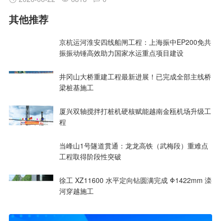
其他推荐
京杭运河淮安四线船闸工程：上海振中EP200免共
振振动锤高效助力国家水运重点项目建设
井冈山大桥重建工程最新进展！已完成全部主线桥
梁桩基施工
厦兴双轴搅拌打桩机硬核赋能越南金瓯机场升级工
程
当峰山1号隧道贯通：龙龙高铁（武梅段）重难点
工程取得阶段性突破
徐工 XZ11600 水平定向钻圆满完成 Φ1422mm 滦
河穿越施工