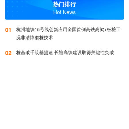
热门排行
Hot News
01
杭州地铁15号线创新应用全国首例高铁高架+板桩工
况非清障磨桩技术
02
桩基破千筑基提速 长赣高铁建设取得关键性突破
03
端午假期铁路工程稳步推进 多地重点项目建设提速
04
中交路建北方公司济枣6标二分部跨枣木特大桥下部
结构施工任务圆满完成
05
沙厦高速德化草村出入口桥梁桩基全部施工完毕