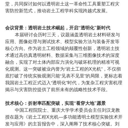
堂，共同探讨如何以透明岩土这一革命性工具重塑工程灾
害防控新范式，推动岩土工程学科实现跨越式发展。
会议背景：透明岩土技术崛起，开启“透明化”新时代
本届研讨会历时三天，议题涵盖透明岩土材料研发与
应用、图像处理与测试技术、模型实验方法与装备开发等
核心方向。作为岩土工程领域的颠覆性创新，透明岩土技
术通过高仿真透明材料、数据采集与三维图像技术的深度
融合，实现了对土体内部应力演化与破坏机理的精准可视
化观测。这一突破被业内誉为“岩土工程的X光机”，不仅彻
底打破了传统实验观测只能“见表不见里”的局限，更标志着
我国岩土工程正式迈入“透明化”时代，为复杂工程灾害机理
揭示与灾害防控提供了前所未有的战略性技术手段。
技术核心：折射率匹配突破，实现“看穿大地”愿景
中国工程院院士、重庆大学学术委员会主任刘汉龙教
授在题为《岩土工程X光机—多功能透明土模型实验技术开
发与应用》的主旨报告中，深入阐释了技术核心突破。刘