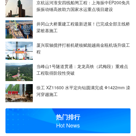
京杭运河淮安四线船闸工程：上海振中EP200免共
振振动锤高效助力国家水运重点项目建设
井冈山大桥重建工程最新进展！已完成全部主线桥
梁桩基施工
厦兴双轴搅拌打桩机硬核赋能越南金瓯机场升级工
程
当峰山1号隧道贯通：龙龙高铁（武梅段）重难点
工程取得阶段性突破
徐工 XZ11600 水平定向钻圆满完成 Φ1422mm 滦
河穿越施工
热门排行
Hot News