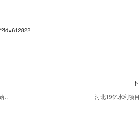
in/?id=612822
下
104.8亿！安徽又一高速公路即将建设，项目开始招标
河北19亿水利项