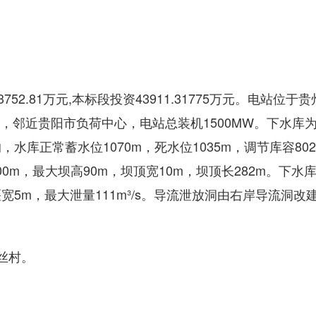
2.81万元,本标段投资43911.31775万元。电站位于
m，邻近贵阳市负荷中心，电站总装机1500MW。下水库
库正常蓄水位1070m，死水位1035m，调节库容802
0m，最大坝高90m，坝顶宽10m，坝顶长282m。下水
5m，最大泄量111m³/s。导流泄放洞由右岸导流洞改
丝村。