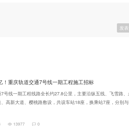
发表
5亿！重庆轨道交通7号线一期工程施工招标
7号线一期工程线路全长约27.8公里，主要沿纵五线、飞雪路、
、高新大道、樱桃路敷设，共设车站18座，换乘站7座，分别与
线、27号线、永川线、19号线及既有1号线换乘；一期工程全线
里，最大站间距约2.9公里，最小站间距约0.7公里。
8
13977
0