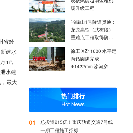
硬核赋能越南金瓯机
场升级工程
当峰山1号隧道贯通：
龙龙高铁（武梅段）
重难点工程取得阶段
贵州省黔
性突破
为新建水
徐工 XZ11600 水平定
向钻圆满完成
万m³。
Φ1422mm 滦河穿越
库泄水建
施工
建，最大
热门排行
Hot News
01
总投资215亿！重庆轨道交通7号线
一期工程施工招标