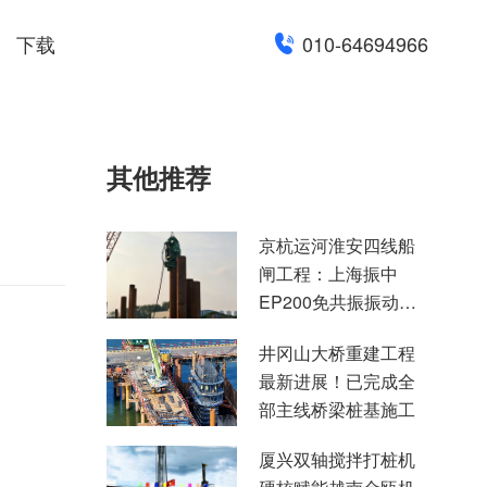
下载
010-64694966
其他推荐
京杭运河淮安四线船
闸工程：上海振中
EP200免共振振动锤
高效助力国家水运重
井冈山大桥重建工程
点项目建设
最新进展！已完成全
部主线桥梁桩基施工
厦兴双轴搅拌打桩机