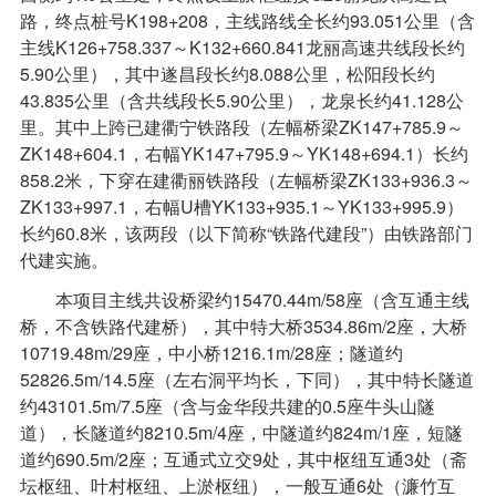
路，终点桩号K198+208，主线路线全长约93.051公里（含
主线K126+758.337～K132+660.841龙丽高速共线段长约
5.90公里），其中遂昌段长约8.088公里，松阳段长约
43.835公里（含共线段长5.90公里），龙泉长约41.128公
里。其中上跨已建衢宁铁路段（左幅桥梁ZK147+785.9～
ZK148+604.1，右幅YK147+795.9～YK148+694.1）长约
858.2米，下穿在建衢丽铁路段（左幅桥梁ZK133+936.3～
ZK133+997.1，右幅U槽YK133+935.1～YK133+995.9）
长约60.8米，该两段（以下简称“铁路代建段”）由铁路部门
代建实施。
本项目主线共设桥梁约15470.44m/58座（含互通主线
桥，不含铁路代建桥），其中特大桥3534.86m/2座，大桥
10719.48m/29座，中小桥1216.1m/28座；隧道约
52826.5m/14.5座（左右洞平均长，下同），其中特长隧道
约43101.5m/7.5座（含与金华段共建的0.5座牛头山隧
道），长隧道约8210.5m/4座，中隧道约824m/1座，短隧
道约690.5m/2座；互通式立交9处，其中枢纽互通3处（斋
坛枢纽、叶村枢纽、上淤枢纽），一般互通6处（濂竹互