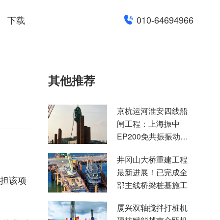
下载
010-64694966
其他推荐
京杭运河淮安四线船
闸工程：上海振中
EP200免共振振动锤
高效助力国家水运重
井冈山大桥重建工程
点项目建设
最新进展！已完成全
承担该项
部主线桥梁桩基施工
厦兴双轴搅拌打桩机