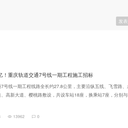
发表
5亿！重庆轨道交通7号线一期工程施工招标
7号线一期工程线路全长约27.8公里，主要沿纵五线、飞雪路、
、高新大道、樱桃路敷设，共设车站18座，换乘站7座，分别与
线、27号线、永川线、19号线及既有1号线换乘；一期工程全线
里，最大站间距约2.9公里，最小站间距约0.7公里。
8
13962
0