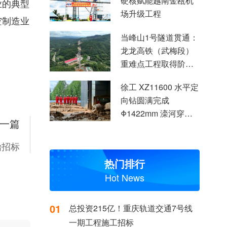
硬核赋能越南金瓯机
业的典型
场升级工程
空制造业
当峰山1号隧道贯通：
龙龙高铁（武梅段）
重难点工程取得阶段
性突破
徐工 XZ11600 水平定
向钻圆满完成
Φ1422mm 滦河穿越
一篇
施工
始招标
热门排行
Hot News
01
总投资215亿！重庆轨道交通7号线
一期工程施工招标