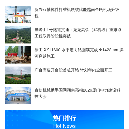
厦兴双轴搅拌打桩机硬核赋能越南金瓯机场升级工
程
当峰山1号隧道贯通：龙龙高铁（武梅段）重难点
工程取得阶段性突破
徐工 XZ11600 水平定向钻圆满完成 Φ1422mm 滦
河穿越施工
广台高速开台段首桩开钻 计划年内全面开工
泰信机械携手国网湖南亮相2026厦门电力建设科
技大会
热门排行
Hot News