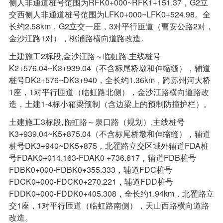
侧人非通道桩号范围为RFK0+000~RFK1+151.37，G2立
交西侧人非通道桩号范围为LFK0+000~LFK0+524.98。全
长约2.58km，G2立交一座，3对平行匝道（曹安公路2对，
金沙江路1对），桃浦路横向道路改造。
土建施工2标段,金沙江路～临虹路,主线桩号
K2+576.04~K3+939.04（不含标尾桥墩和伸缩缝），辅道
桩号DK2+576~DK3+940，全长约1.36km，跨苏州河大桥
1座，1对平行匝道（临虹路北侧），金沙江路横向道路改
造，土建1-4标小箱梁预制（含边梁上的预制防撞护栏）。
土建施工3标段,临虹路～泉口路（规划）,主线桩号
K3+939.04~K5+875.04（不含标尾桥墩和伸缩缝），辅道
桩号DK3+940~DK5+875，北翟路立交区域外辅道FDA桩
号FDAK0+014.163-FDAK0 +736.617，辅道FDB桩号
FDBK0+000-FDBK0+355.333，辅道FDC桩号
FDCK0+000-FDCK0+270.221，辅道FDD桩号
FDDK0+000-FDDK0+405.308，全长约1.94km，北翟路立
交1座，1对平行匝道（临虹路南侧），天山西路横向道路
改造。