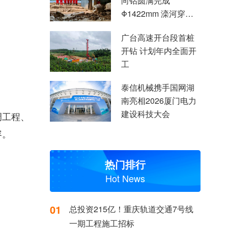
向钻圆满完成
Φ1422mm 滦河穿越
施工
广台高速开台段首桩
开钻 计划年内全面开
工
泰信机械携手国网湖
南亮相2026厦门电力
建设科技大会
调工程、
容。
热门排行
Hot News
01
总投资215亿！重庆轨道交通7号线
一期工程施工招标