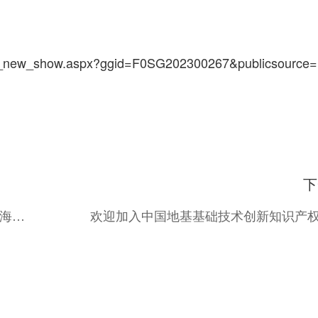
gg_new_show.aspx?ggid=F0SG202300267&publicsource=
下
335亿轨道交通项目中标出炉：重庆、浙江、上海中标额排前三
欢迎加入中国地基基础技术创新知识产