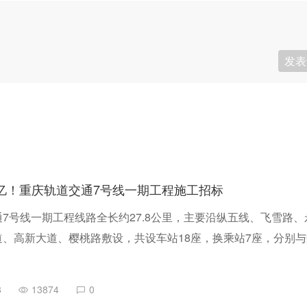
发表
5亿！重庆轨道交通7号线一期工程施工招标
7号线一期工程线路全长约27.8公里，主要沿纵五线、飞雪路、
、高新大道、樱桃路敷设，共设车站18座，换乘站7座，分别与
线、27号线、永川线、19号线及既有1号线换乘；一期工程全线
里，最大站间距约2.9公里，最小站间距约0.7公里。
8
13874
0