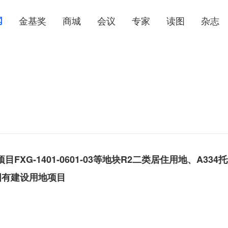
闻
金基奖
商城
会议
专家
读图
杂志
G-1401-0601-03等地块R2二类居住用地、A334
国有建设用地项目