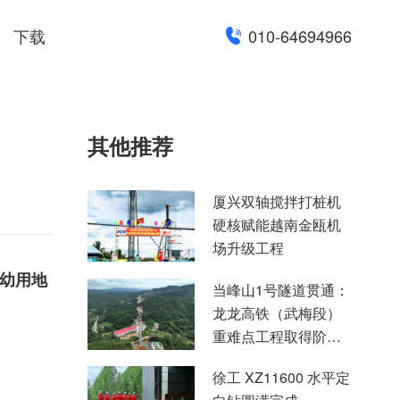
下载
010-64694966
其他推荐
厦兴双轴搅拌打桩机
硬核赋能越南金瓯机
场升级工程
托幼用地
当峰山1号隧道贯通：
龙龙高铁（武梅段）
重难点工程取得阶段
性突破
徐工 XZ11600 水平定