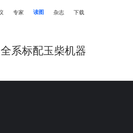
议
专家
读图
杂志
下载
，全系标配玉柴机器