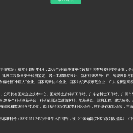
学研究院）成立于
1964
年
4
月，
2008
年
9
月由事业单位改制为国有独资科技型企业，是
、建设工程质量安全检测鉴定、岩土工程勘察设计、新材料研发与生产、智能设备与
专精特新
“
小巨人
”
企业、国家高新技术企业、国家知识产权示范企业、广东省新型研
，公司拥有国家企业技术中心、国家博士后科研工作站、广东省博士工作站、广州市
等
20
多个科研创新平台，科研范围涵盖建筑材料、地基基础、结构工程、建筑装修、
省部级和市级科学技术奖，累计获得国家授权专利
400
余件，软件著作权
80
余项，主
际标准刊号：
SSN1671-2439)
专业学术性期刊，被《中国知网
(CNKI)
系列教据库》《